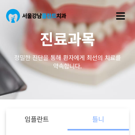
콘
Main
텐
Menu
츠
로
진료과목
건
너
뛰
기
정밀한 진단을 통해 환자에게 최선의 치료를
약속합니다.
임플란트
틀니